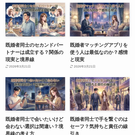
既婚者同士のセカンドパー
既婚者マッチングアプリを
トナーは成立する？関係の
使う人は最低なのか？感情
現実と境界線
と現実
2026年3月21日
2026年3月21日
既婚者同士で会いたいけど
既婚者同士で手を繋ぐのは
会わない選択は間違い？境
セーフ？気持ちと責任の線
界線の考え方
引き